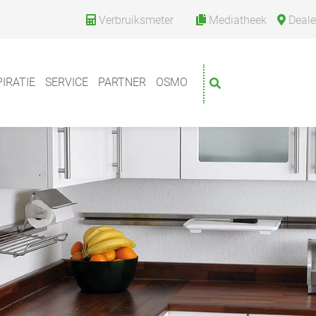
Verbruiksmeter
Mediatheek
Deale
PIRATIE
SERVICE
PARTNER
OSMO