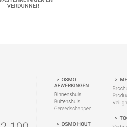
WASTENREINIGER EN
VERDUNNER
OSMO
ME
AFWERKINGEN
Broch
Binnenshuis
Produ
Buitenshuis
Veilig
Gereedschappen
TO
2-100
OSMO HOUT
Verbr