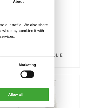
About
se our traffic. We also share
ers who may combine it with
 services.
L
BETON OLIE
Marketing
Allow all