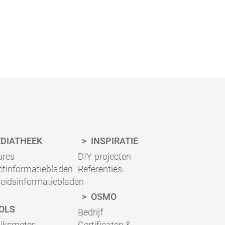
DIATHEEK
INSPIRATIE
ures
DIY-projecten
ctinformatiebladen
Referenties
heidsinformatiebladen
OSMO
OLS
Bedrijf
uiksmeter
Certificaten &