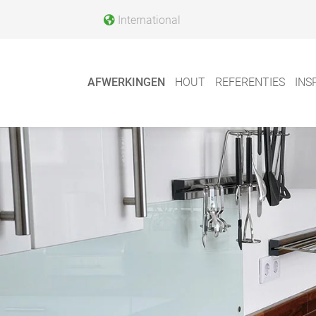
International
AFWERKINGEN
HOUT
REFERENTIES
INS