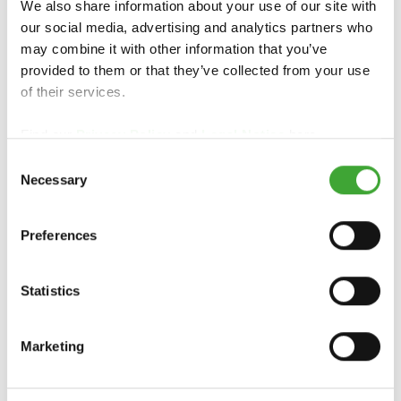
We also share information about your use of our site with
our social media, advertising and analytics partners who
may combine it with other information that you’ve
provided to them or that they’ve collected from your use
of their services.
Find our
Privacy Policy
and
Legal Notice
here.
Consent
MEUBELS
Necessary
Selection
Preferences
Statistics
Marketing