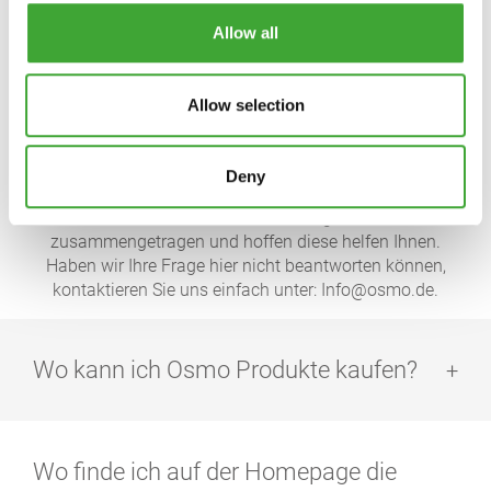
Allow all
WANDEN & PLAFONDS
Allow selection
FRAGEN UND
ANTWORTEN
Deny
Wir haben eine Vielzahl an Fragen für Sie
zusammengetragen und hoffen diese helfen Ihnen.
Haben wir Ihre Frage hier nicht beantworten können,
kontaktieren Sie uns einfach unter: Info@osmo.de.
Wo kann ich Osmo Produkte kaufen?
Osmo vertreibt seine Produkte ausschließlich über den
lagerhaltenden Fachhandel oder aber im
Wo finde ich auf der Homepage die
Kleinsortiment über Baumärkte. Einen Direktvertrieb an