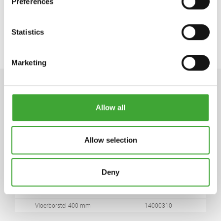
Preferences
https://osmonederland.nl/
klantenservice@osmonederland.nl
Statistics
Marketing
TECHNISCHE GEGEVENS
Allow all
Allow selection
PRODUCT
ARTIKEL NUMMER
Deny
Vloerborstel 220 mm
14000305
Vloerborstel 400 mm
14000310