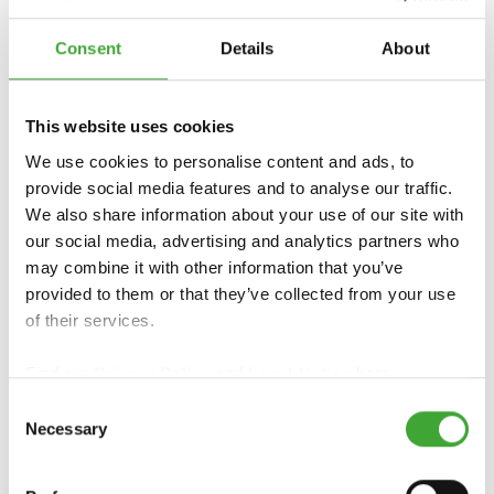
Consent
Details
About
This website uses cookies
We use cookies to personalise content and ads, to
NEEM VOOR LANDSPECIFIEKE INFORMATIE
provide social media features and to analyse our traffic.
CONTACT OP MET DE GROOTHANDEL OF
We also share information about your use of our site with
VAKHANDELAAR BIJ U IN DE BUURT:
our social media, advertising and analytics partners who
may combine it with other information that you’ve
provided to them or that they’ve collected from your use
of their services.
Find our
Privacy Policy
and
Legal Notice
here.
Consent
Osmo Nederland BV
Necessary
Selection
Schinkeldijkje 16 L
1432 CE Aalsmeer
Nederland