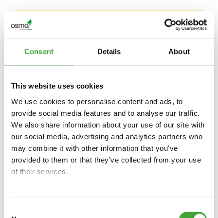
NEEM VOOR LANDSPECIFIEKE INFORMATIE
CONTACT OP MET DE GROOTHANDEL OF
VAKHANDELAAR BIJ U IN DE BUURT:
Consent
Details
About
This website uses cookies
We use cookies to personalise content and ads, to
provide social media features and to analyse our traffic.
We also share information about your use of our site with
our social media, advertising and analytics partners who
Osmo Nederland BV
Schinkeldijkje 16 L
may combine it with other information that you’ve
1432 CE Aalsmeer
provided to them or that they’ve collected from your use
Nederland
of their services.
https://osmonederland.nl/
Find our
Privacy Policy
and
Legal Notice
here.
klantenservice@osmonederland.nl
Consent