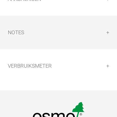
HARDWAX-
OLIE EXPRESS
Aanbrengen:
NOTES
Notes:
Reinigen van de gereedschappen:
VERBRUIKSMETER
Droogtijd:
Let op: