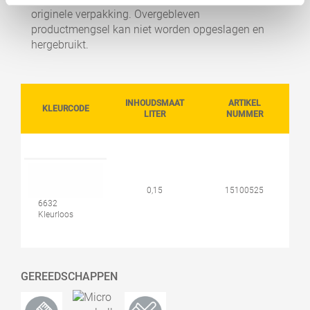
originele verpakking. Overgebleven
productmengsel kan niet worden opgeslagen en
hergebruikt.
INHOUDSMAAT
ARTIKEL
KLEURCODE
LITER
NUMMER
0,15
15100525
6632
Kleurloos
GEREEDSCHAPPEN