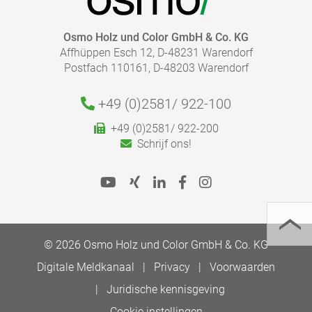
Osmo Holz und Color GmbH & Co. KG
Affhüppen Esch 12, D-48231 Warendorf
Postfach 110161, D-48203 Warendorf
+49 (0)2581/
922-100
HOEVEEL PRODUCT HEB IK NODIG?
+49 (0)2581/ 922-200
Bereken snel en eenvoudig de juiste hoeveelheid die
Schrijf ons!
Afvoeren:
nodig is voor uw project.
Volg de verdere informatie over het aanbevolen gebruik
in onze productinformatiebladen.
Naar de Verbruiksmeter
© 2026 Osmo Holz und Color GmbH & Co. KG
Digitale Meldkanaal
Privacy
Voorwaarden
Juridische kennisgeving
Cookie instellingen