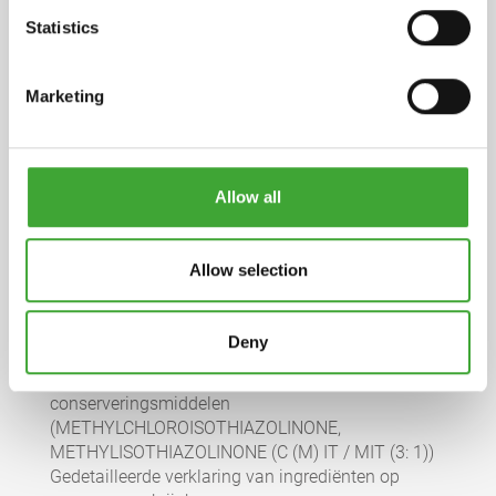
Statistics
Marketing
Productinformatie
pdf, 135 KB
Veiligheidsinformatieblad
Allow all
pdf, 155 KB
INGREDIËNTEN
Allow selection
< 5% plantaardige zepen (anionogene
oppervlakteactieve stoffen), niet-ionogene
Deny
oppervlakteactieve stoffen;
onderhoudscomponenten, suspendeermiddelen en
conserveringsmiddelen
(METHYLCHLOROISOTHIAZOLINONE,
METHYLISOTHIAZOLINONE (C (M) IT / MIT (3: 1))
Gedetailleerde verklaring van ingrediënten op