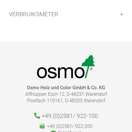
VERBRUIKSMETER
Let op:
EASY PADS
Afvoeren:
Osmo Holz und Color GmbH & Co. KG
Affhüppen Esch 12, D-48231 Warendorf
Postfach 110161, D-48203 Warendorf
+49 (0)2581/
922-100
HOEVEEL PRODUCT HEB IK NODIG?
+49 (0)2581/ 922-200