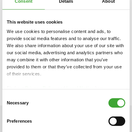
Consent
Details
About
This website uses cookies
We use cookies to personalise content and ads, to
provide social media features and to analyse our traffic.
Osmo Nederland BV
We also share information about your use of our site with
Schinkeldijkje 16 L
our social media, advertising and analytics partners who
1432 CE Aalsmeer
may combine it with other information that you’ve
Nederland
provided to them or that they’ve collected from your use
https://osmonederland.nl/
of their services.
klantenservice@osmonederland.nl
Find our
Privacy Policy
and
Legal Notice
here.
Consent
Necessary
Selection
Preferences
TECHNISCHE GEGEVENS