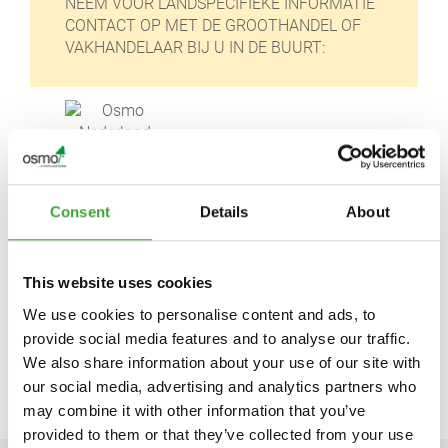
NEEM VOOR LANDSPECIFIEKE INFORMATIE
CONTACT OP MET DE GROOTHANDEL OF
VAKHANDELAAR BIJ U IN DE BUURT:
Consent
Details
About
Osmo Nederland BV
Schinkeldijkje 16 L
1432 CE Aalsmeer
This website uses cookies
Nederland
We use cookies to personalise content and ads, to
https://osmonederland.nl/
provide social media features and to analyse our traffic.
klantenservice@osmonederland.nl
We also share information about your use of our site with
our social media, advertising and analytics partners who
may combine it with other information that you’ve
provided to them or that they’ve collected from your use