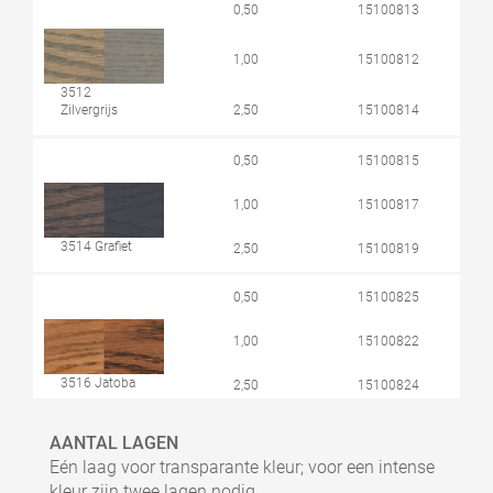
0,50
15100813
1,00
15100812
3512
Zilvergrijs
2,50
15100814
0,50
15100815
1,00
15100817
3514 Grafiet
2,50
15100819
0,50
15100825
1,00
15100822
3516 Jatoba
2,50
15100824
0,50
15100843
AANTAL LAGEN
Eén laag voor transparante kleur; voor een intense
1,00
15100842
kleur zijn twee lagen nodig.