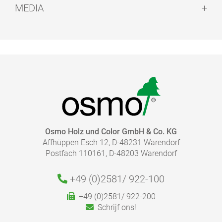
MEDIA
Kleur 3501 Wit:
Kleur 3519 Naturel:
BROCHURE - KLEUR EN BESCHERMING VOOR
BINNENHOUT
Reinigen van de gereedschappen:
pdf, 11 MB
HOEVEEL PRODUCT HEB IK NODIG?
NAAR DE MEDIATHEEK
Osmo Holz und Color GmbH & Co. KG
Droogtijd:
Affhüppen Esch 12, D-48231 Warendorf
Bereken snel en eenvoudig de juiste hoeveelheid die
Postfach 110161, D-48203 Warendorf
nodig is voor uw project.
Let op:
Volg de verdere informatie over het aanbevolen gebruik
in onze productinformatiebladen.
+49 (0)2581/
922-100
Naar de Verbruiksmeter
+49 (0)2581/ 922-200
Schrijf ons!