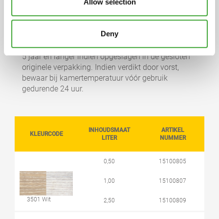
Allow selection
terpentine (benzeenvrij). Op aanvraag sturen wij
een gedetailleerde volledige verklaring op.
Deny
OPSLAG
5 jaar en langer indien opgeslagen in de gesloten
originele verpakking. Indien verdikt door vorst,
bewaar bij kamertemperatuur vóór gebruik
gedurende 24 uur.
INHOUDSMAAT
ARTIKEL
KLEURCODE
LITER
NUMMER
0,50
15100805
1,00
15100807
3501 Wit
2,50
15100809